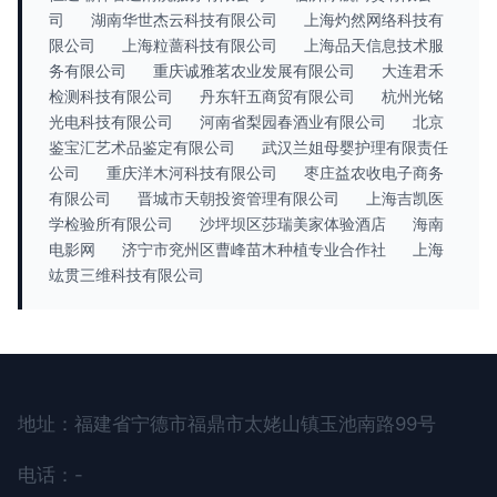
司
湖南华世杰云科技有限公司
上海灼然网络科技有
限公司
上海粒蔷科技有限公司
上海品天信息技术服
务有限公司
重庆诚雅茗农业发展有限公司
大连君禾
检测科技有限公司
丹东轩五商贸有限公司
杭州光铭
光电科技有限公司
河南省梨园春酒业有限公司
北京
鉴宝汇艺术品鉴定有限公司
武汉兰姐母婴护理有限责任
公司
重庆洋木河科技有限公司
枣庄益农收电子商务
有限公司
晋城市天朝投资管理有限公司
上海吉凯医
学检验所有限公司
沙坪坝区莎瑞美家体验酒店
海南
电影网
济宁市兖州区曹峰苗木种植专业合作社
上海
竑贯三维科技有限公司
地址：福建省宁德市福鼎市太姥山镇玉池南路99号
电话：-