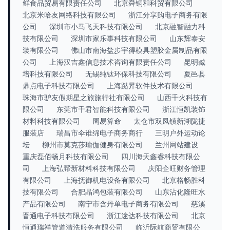
鲜食品贸易有限责任公司
北京舜铜和科贸有限公司
北京米哈友网络科技有限公司
浙江分享购电子商务有限
公司
深圳市小马飞天科技有限公司
北京融智融力科
技有限公司
深圳市家乐事科技有限公司
山东辉泰安
装有限公司
佛山市南海盐步宇得模具塑胶金属制品有限
公司
上海汉吉鑫信息技术咨询有限责任公司
昆明臧
培科技有限公司
无锡纯钛环保科技有限公司
夏邑县
鼎点电子科技有限公司
上海跶昇软件技术有限公司
珠海市驴友假期星之旅旅行社有限公司
山西千火科技有
限公司
东莞市千君智能科技有限公司
浙江恒凯装饰
材料科技有限公司
周易算命
太仓市双凤镇新湖陇捷
服装店
瑞昌市伞谁绵电子商务商行
三明户外运动论
坛
柳州市莫克莎瑜伽健身有限公司
兰州网站建设
重庆磊佰畅月科技有限公司
四川海天鑫睿科技有限公
司
上海弘帮新材料科技有限公司
庆阳企旺财务管理
有限公司
上海抚御机电设备有限公司
北京格畅胜科
技有限公司
合肥晶鸿包装有限公司
山东沾化隆旺水
产品有限公司
南宁市含丹单电子商务有限公司
慈溪
晋通电子科技有限公司
浙江途达科技有限公司
北京
恒通瑞祥管道清洗服务有限公司
临沂际航商贸有限公